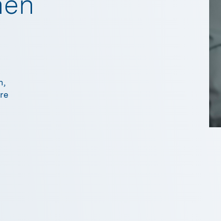
nen
n,
re